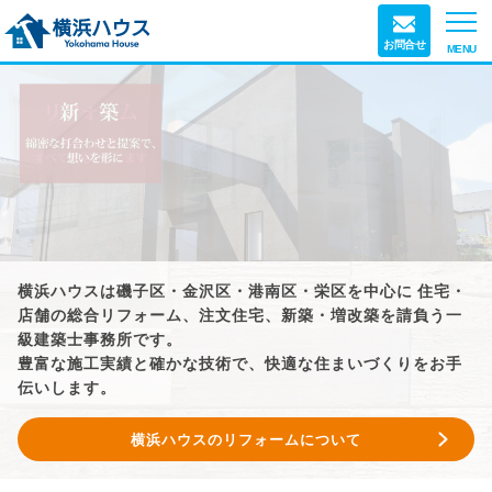
お問合せ
MENU
TOP
横浜ハウスのリフォーム
横浜ハウスについて
リフォームの流れ
アフターサポート
横浜ハウスは磯子区・金沢区・港南区・栄区を中心に
住宅・
施工事例
店舗の総合リフォーム、注文住宅、新築・増改築を請負う一
外装リフォーム
内装リフォーム
級建築士事務所です。
豊富な施工実績と確かな技術で、快適な住まいづくりをお手
エクステリア
リノベーション
伝いします。
新築分譲・注文住宅
店舗・施設・その他
横浜ハウスのリフォームについて
お客さまの声